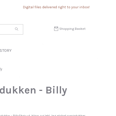
Digital files delivered right to your inbox!
Shopping Basket
STORY
ly
dukken - Billy
dukke – BillySkriv ut, klipp og lek! Jeg elsket papirdukker