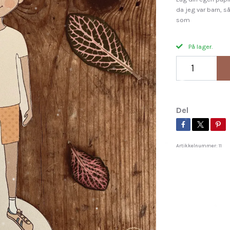
da jeg var barn, s
som
På lager.
Del
Artikkelnummer:
11