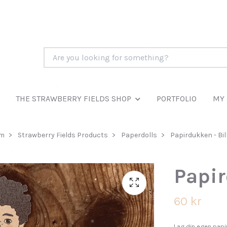
THE STRAWBERRY FIELDS SHOP
PORTFOLIO
MY 
em
Strawberry Fields Products
Paperdolls
Papirdukken - Bil
Papir
60 kr
Lag din egen papir