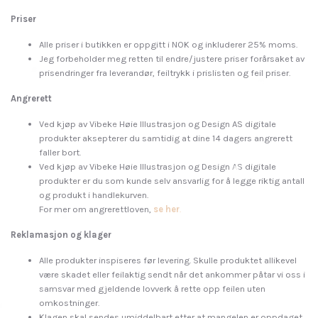
Priser
Alle priser i butikken er oppgitt i NOK og inkluderer 25% moms.
Jeg forbeholder meg retten til endre/justere priser forårsaket av
prisendringer fra leverandør, feiltrykk i prislisten og feil priser.
Angrerett
Ved kjøp av Vibeke Høie Illustrasjon og Design AS
digitale
produkter aksepterer du samtidig at dine 14 dagers angrerett
faller bort.
Ved kjøp av Vibeke Høie Illustrasjon og Design AS
digitale
produkter er du som kunde selv ansvarlig for å legge riktig antall
og produkt i handlekurven.
For mer om angrerettloven,
se her
.
Reklamasjon og klager
Alle produkter inspiseres før levering. Skulle produktet allikevel
være skadet eller feilaktig sendt når det ankommer påtar vi oss i
samsvar med gjeldende lovverk å rette opp feilen uten
omkostninger.
Klagen skal sendes umiddelbart etter at mangelen er oppdaget.