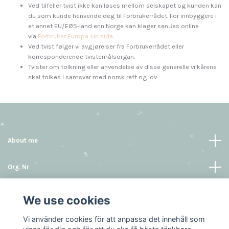
Ved tilfeller tvist ikke kan løses mellom selskapet og kunden kan
du som kunde henvende deg til Forbrukerrådet. For innbyggere i
et annet EU/EØS-land enn Norge kan klager sendes online
via
Forbruker Europa sin side
.
Ved tvist følger vi avgjørelser fra Forbrukerrådet eller
korresponderende tvistemålsorgan.
Tvister om tolkning eller anvendelse av disse generelle vilkårene
skal tolkes i samsvar med norsk rett og lov.
About me
Org. Nr
Informasjon
We use cookies
Vi använder cookies för att anpassa det innehåll som
Sosiale medier