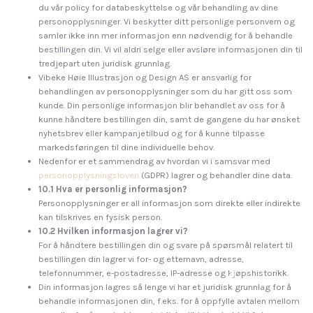
du vår policy for databeskyttelse og vår behandling av dine
personopplysninger. Vi beskytter ditt personlige personvern og
samler ikke inn mer informasjon enn nødvendig for å behandle
bestillingen din. Vi vil aldri selge eller avsløre informasjonen din til
tredjepart uten juridisk grunnlag.
Vibeke Høie Illustrasjon og Design AS er ansvarlig for
behandlingen av personopplysninger som du har gitt oss som
kunde. Din personlige informasjon blir behandlet av oss for å
kunne håndtere bestillingen din, samt de gangene du har ønsket
nyhetsbrev eller kampanjetilbud og for å kunne tilpasse
markedsføringen til dine individuelle behov.
Nedenfor er et sammendrag av hvordan vi i samsvar med
personopplysningsloven
(GDPR) lagrer og behandler dine data.
10.1 Hva er personlig informasjon?
Personopplysninger er all informasjon som direkte eller indirekte
kan tilskrives en fysisk person.
10.2 Hvilken informasjon lagrer vi?
For å håndtere bestillingen din og svare på spørsmål relatert til
bestillingen din lagrer vi for- og etternavn, adresse,
telefonnummer, e-postadresse, IP-adresse og kjøpshistorikk.
Din informasjon lagres så lenge vi har et juridisk grunnlag for å
behandle informasjonen din, f.eks. for å oppfylle avtalen mellom