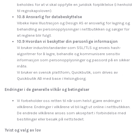
beholdes for at vi skal oppfylle en juridisk forpliktelse (i henhold
til regnskapsloven).
10.8 Ansvarlig for databeskyttelse
Vibeke Høie Illustrasjon og Design AS er ansvarlig for lagring og
behandling av personopplysninger i nettbutikken og sørger for
at reglene blir fulgt.
10.9 Hvordan vi beskytter din personlige informasjon
Vi bruker industristandarder som SSL/TLS og enveis hash-
algoritmer for å lagre, behandle og kommunisere sensitiv
informasjon som personopplysninger og passord på en sikker
måte.
Vi bruker en svensk plattform, Quickbutik, som drives av
Quickbutik AB med base i Helsingborg.
Endringer i de generelle vilkår og betingelser
Vi forbeholder oss retten til når som helst gjøre endringer i
vilkårene. Endringer i vilkårene vil bli lagt ut online i nettbutikken.
De endrede vilkårene anses som akseptert i forbindelse med
bestillinger eller besøk på nettstedet.
Tvist og valg av lov