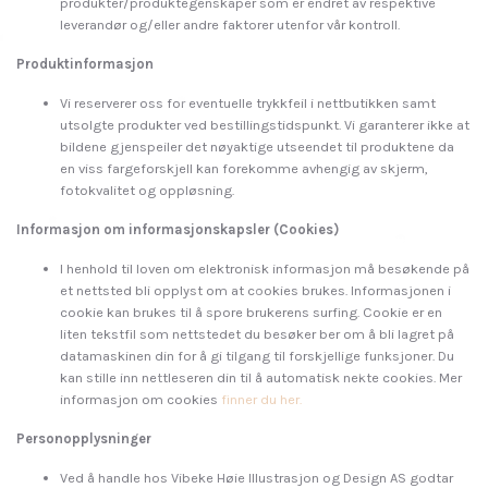
produkter/produktegenskaper som er endret av respektive
leverandør og/eller andre faktorer utenfor vår kontroll.
Produktinformasjon
Vi reserverer oss for eventuelle trykkfeil i nettbutikken samt
utsolgte produkter ved bestillingstidspunkt. Vi garanterer ikke at
bildene gjenspeiler det nøyaktige utseendet til produktene da
en viss fargeforskjell kan forekomme avhengig av skjerm,
fotokvalitet og oppløsning.
Informasjon om informasjonskapsler (Cookies)
I henhold til loven om elektronisk informasjon må besøkende på
et nettsted bli opplyst om at cookies brukes. Informasjonen i
cookie kan brukes til å spore brukerens surfing. Cookie er en
liten tekstfil som nettstedet du besøker ber om å bli lagret på
datamaskinen din for å gi tilgang til forskjellige funksjoner. Du
kan stille inn nettleseren din til å automatisk nekte cookies. Mer
informasjon om cookies
finner du her.
Personopplysninger
Ved å handle hos Vibeke Høie Illustrasjon og Design AS godtar