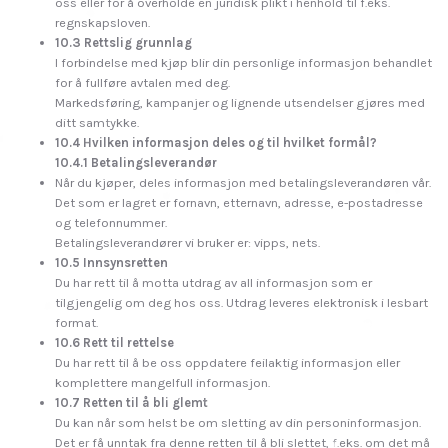
oss eller for å overholde en juridisk plikt i henhold til f.eks.
regnskapsloven.
10.3 Rettslig grunnlag
I forbindelse med kjøp blir din personlige informasjon behandlet
for å fullføre avtalen med deg.
Markedsføring, kampanjer og lignende utsendelser gjøres med
ditt samtykke.
10.4 Hvilken informasjon deles og til hvilket formål?
10.4.1 Betalingsleverandør
Når du kjøper, deles informasjon med betalingsleverandøren vår.
Det som er lagret er fornavn, etternavn, adresse, e-postadresse
og telefonnummer.
Betalingsleverandører vi bruker er: vipps, nets.
10.5 Innsynsretten
Du har rett til å motta utdrag av all informasjon som er
tilgjengelig om deg hos oss. Utdrag leveres elektronisk i lesbart
format.
10.6 Rett til rettelse
Du har rett til å be oss oppdatere feilaktig informasjon eller
komplettere mangelfull informasjon.
10.7 Retten til å bli glemt
Du kan når som helst be om sletting av din personinformasjon.
Det er få unntak fra denne retten til å bli slettet, f.eks. om det må