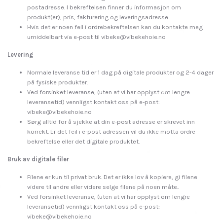
postadresse. I bekreftelsen finner du informasjon om
produkt(er), pris, fakturering og leveringsadresse.
Hvis det er noen feil i ordrebekreftelsen kan du kontakte meg
umiddelbart via e-post til
vibeke@vibekehoie.no
Levering
Normale leveranse tid er 1 dag på digitale produkter og 2-4 dager
på fysiske produkter.
Ved forsinket leveranse, (uten at vi har opplyst om lengre
leveransetid) vennligst kontakt oss på e-post:
vibeke@vibekehoie.no
Sørg alltid for å sjekke at din e-post adresse er skrevet inn
korrekt. Er det feil i e-post adressen vil du ikke motta ordre
bekreftelse eller det digitale produktet.
Bruk av digitale filer
Filene er kun til privat bruk. Det er ikke lov å kopiere, gi filene
videre til andre eller videre selge filene på noen måte..
Ved forsinket leveranse, (uten at vi har opplyst om lengre
leveransetid) vennligst kontakt oss på e-post:
vibeke@vibekehoie.no