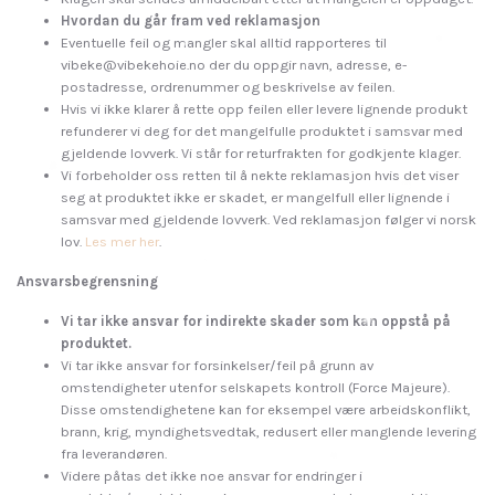
Hvordan du går fram ved reklamasjon
Eventuelle feil og mangler skal alltid rapporteres til
vibeke@vibekehoie.no
der du oppgir navn, adresse, e-
postadresse, ordrenummer og beskrivelse av feilen.
Hvis vi ikke klarer å rette opp feilen eller levere lignende produkt
refunderer vi deg for det mangelfulle produktet i samsvar med
gjeldende lovverk. Vi står for returfrakten for godkjente klager.
Vi forbeholder oss retten til å nekte reklamasjon hvis det viser
seg at produktet ikke er skadet, er mangelfull eller lignende i
samsvar med gjeldende lovverk. Ved reklamasjon følger vi norsk
lov.
Les mer her
.
Ansvarsbegrensning
Vi tar ikke ansvar for indirekte skader som kan oppstå på
produktet.
Vi tar ikke ansvar for forsinkelser/feil på grunn av
omstendigheter utenfor selskapets kontroll (Force Majeure).
Disse omstendighetene kan for eksempel være arbeidskonflikt,
brann, krig, myndighetsvedtak, redusert eller manglende levering
fra leverandøren.
Videre påtas det ikke noe ansvar for endringer i