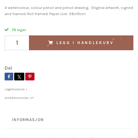
A watercolour, colour pencil and pencil drawing. Original artwork, signed
and framed. Not framed. Paper size: 28x19cm
På lager.
LEGG I HANDLEKURV
Del
Lagerbalanse:
1
Artikkelnummer:
27
INFORMASJON