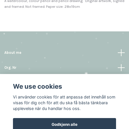
A watercolour, colour pencil and pencil drawing. Original artwork, signed
and framed. Not framed. Paper size: 28x19cm
About me
Org. Nr
Informasjon
We use cookies
Vi använder cookies för att anpassa det innehåll som
Sosiale medier
visas för dig och för att du ska få bästa tänkbara
upplevelse när du handlar hos oss.
Godkjenn alle